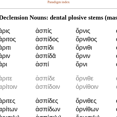
Paradigm index
eclension Nouns: dental plosive stems (mas
άρις
ἀσπίς
ὄρνις
άριτος
ἀσπίδος
ὄρνιθος
άριτι
ἀσπίδι
ὄρνιθι
άριν
ἀσπίδᾰ
ὄρνιν
άρι
ἀσπί
ὄρνι
άριτε
ἀσπίδε
ὄρνιθε
αρίτοιν
ἀσπίδοιν
ὀρνίθοιν
άριτες
ἀσπίδες
ὄρνιθες
αρίτων
ἀσπίδων
ὀρνίθων