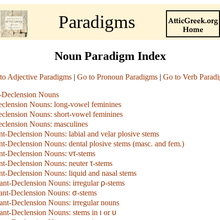
Paradigms
Noun Paradigm Index
to Adjective Paradigms
|
Go to Pronoun Paradigms
|
Go to Verb Parad
-Declension Nouns
eclension Nouns: long-vowel feminines
eclension Nouns: short-vowel feminines
eclension Nouns: masculines
t-Declension Nouns: labial and velar plosive stems
t-Declension Nouns: dental plosive stems (masc. and fem.)
nt-Declension Nouns:
ντ
-stems
nt-Declension Nouns: neuter
τ
-stems
t-Declension Nouns: liquid and nasal stems
ant-Declension Nouns: irregular
ρ
-stems
ant-Declension Nouns:
σ
-stems
ant-Declension Nouns: irregular nouns
ant-Declension Nouns: stems in
ι
or
υ