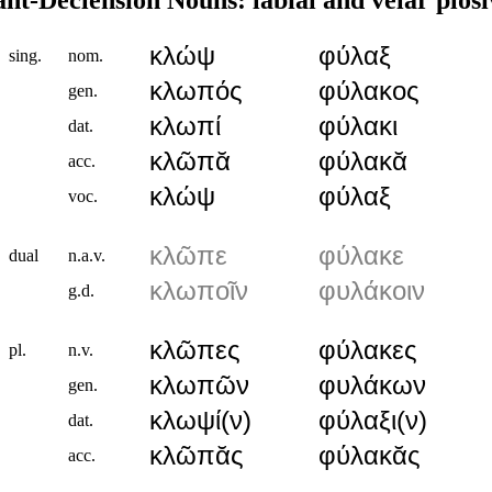
κλώψ
φύλαξ
sing.
nom.
κλωπός
φύλακος
gen.
κλωπί
φύλακι
dat.
κλῶπᾰ
φύλακᾰ
acc.
κλώψ
φύλαξ
voc.
κλῶπε
φύλακε
dual
n.a.v.
κλωποῖν
φυλάκοιν
g.d.
κλῶπες
φύλακες
pl.
n.v.
κλωπῶν
φυλάκων
gen.
κλωψί(ν)
φύλαξι(ν)
dat.
κλῶπᾰς
φύλακᾰς
acc.