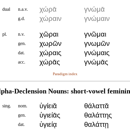
χώρᾱ
γνώμᾱ
dual
n.a.v.
χώραιν
γνώμαιν
g.d.
χῶραι
γνῶμαι
pl.
n.v.
χωρῶν
γνωμῶν
gen.
χώραις
γνώμαις
dat.
χώρᾱς
γνώμᾱς
acc.
Paradigm index
lpha-Declension Nouns: short-vowel feminin
ὑγίειᾰ
θάλαττᾰ
sing.
nom.
ὑγιείᾱς
θαλάττης
gen.
ὑγιείᾳ
θαλάττῃ
dat.