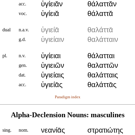
ὑγίειᾰν
θάλαττᾰν
acc.
ὑγίειᾰ
θάλαττᾰ
voc.
ὑγιείᾱ
θαλάττᾱ
dual
n.a.v.
ὑγιείαιν
θαλάτταιν
g.d.
ὑγίειαι
θάλατται
pl.
n.v.
ὑγιειῶν
θαλαττῶν
gen.
ὑγιείαις
θαλάτταις
dat.
ὑγιείᾱς
θαλάττᾱς
acc.
Paradigm index
Alpha-Declension Nouns: masculines
νεανίᾱς
στρατιώτης
sing.
nom.