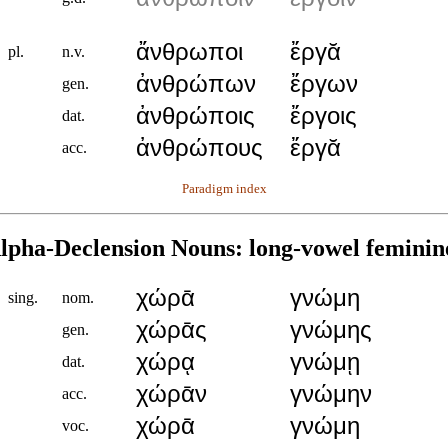
ἄνθρωποι
ἔργᾰ
pl.
n.v.
ἀνθρώπων
ἔργων
gen.
ἀνθρώποις
ἔργοις
dat.
ἀνθρώπους
ἔργᾰ
acc.
Paradigm index
lpha-Declension Nouns: long-vowel feminin
χώρᾱ
γνώμη
sing.
nom.
χώρᾱς
γνώμης
gen.
χώρᾳ
γνώμῃ
dat.
χώρᾱν
γνώμην
acc.
χώρᾱ
γνώμη
voc.