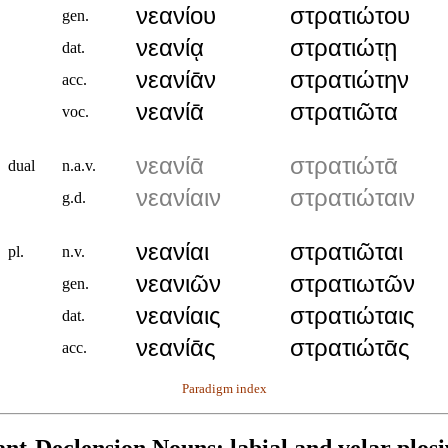
νεανίου
στρατιώτου
gen.
νεανίᾳ
στρατιώτῃ
dat.
νεανίᾱν
στρατιώτην
acc.
νεανίᾱ
στρατιῶτα
voc.
νεανίᾱ
στρατιώτᾱ
dual
n.a.v.
νεανίαιν
στρατιώταιν
g.d.
νεανίαι
στρατιῶται
pl.
n.v.
νεανιῶν
στρατιωτῶν
gen.
νεανίαις
στρατιώταις
dat.
νεανίᾱς
στρατιώτᾱς
acc.
Paradigm index
nt-Declension Nouns: labial and velar plosi