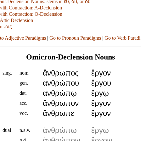
ant-Declension Nouns: stems in
ευ, αυ
, or
ου
with Contraction: A-Declension
with Contraction: O-Declension
Attic Declension
n -
ως
to Adjective Paradigms
|
Go to Pronoun Paradigms
|
Go to Verb Parad
Omicron-Declension Nouns
ἄνθρωπος
ἔργον
sing.
nom.
ἀνθρώπου
ἔργου
gen.
ἀνθρώπῳ
ἔργῳ
dat.
ἄνθρωπον
ἔργον
acc.
ἄνθρωπε
ἔργον
voc.
ἀνθρώπω
ἔργω
dual
n.a.v.
ἀνθρώποιν
ἔργοιν
g.d.