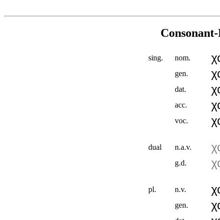
Consonant-D
χ
sing.
nom.
χ
gen.
χ
dat.
χ
acc.
χ
voc.
χ
dual
n.a.v.
χ
g.d.
χ
pl.
n.v.
χ
gen.